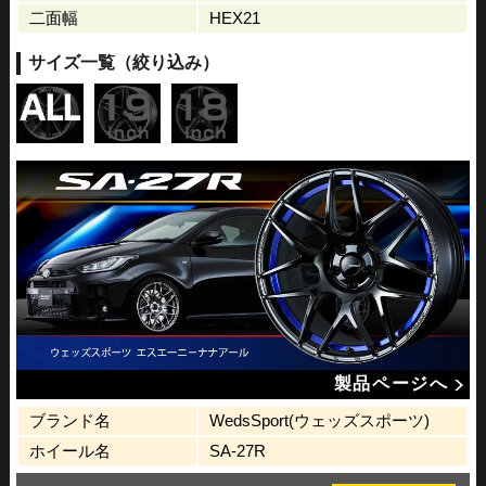
二面幅
HEX21
サイズ一覧（絞り込み）
製品ページへ
ブランド名
WedsSport(ウェッズスポーツ)
ホイール名
SA-27R