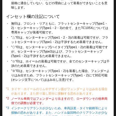
規格に適合していない、などの理由によって装着ができないことを意
味します。
インセット欄の注記について
・
無印は、フロント・リアともに、フラットセンターキャップ(Type1・
2)・センターキャップ(Type1・2・3)の全て、またTC105Xについては
専用キャップが装着可能です。
・
”△”印は、センターキャップ(Type1・2・3)の装着は可能ですが、フラ
ットセンターキャップ(Type1・2)は干渉するため装着できません。
・
”◇”印は、センターキャップ[ハイタイプ](Type1・2)の装着は可能です
が、センターキャップ(Type3)および、フラットセンターキャップ
(Type1・2)は干渉するため装着できません。
・
”☆”印は、ホイールの装着は可能ですが、全てのセンターキャップは干
渉のため装着できません。
・
”※”印は、センターキャップ(Type1・2)を装着した場合、フェンダーよ
りはみ出すため、フラットセンターキャップ(Type1・2)にて対応可能
(オレンジ文字についてははみ出し注意)です。
*1
タイヤ・ホイールのリムやデザイン面がフェンダーよりはみ出る場合
があります。また折り返し部分に接触する恐れがあります。
*2
ノーマル車両ではフェンダーより出ますので、ローダウンその他車両
側での調整が必要です。
*3
インナークリアランスが少ないため、車両誤差・タイヤ銘柄等により
接触の恐れがあります。また、ハンドル旋回時のクリアランスが少な