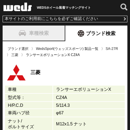
WEDSホイール装着
マッチングサイト
本サイトのご利用前にこちらを必ずご確認ください
車種検索
ブランド検索
ブランド選択
WedsSport(ウェッズスポーツ) 製品一覧
SA-27R
三菱
ランサーエボリューションX CZ4A
三菱
車種
ランサーエボリューションX
型式等：
CZ4A
H/P.C.D
5/114.3
車両ハブ径
φ67
ナット/
M12x1.5 ナット
ボルトサイズ