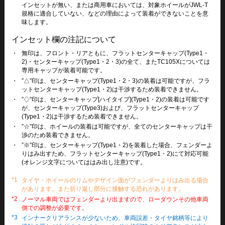
インセットが無い、または商用車においては、対象ホイールがJWL-T
規格に適合していない、などの理由によって装着ができないことを意
味します。
インセット欄の注記について
・
無印は、フロント・リアともに、フラットセンターキャップ(Type1・
2)・センターキャップ(Type1・2・3)の全て、またTC105Xについては
専用キャップが装着可能です。
・
”△”印は、センターキャップ(Type1・2・3)の装着は可能ですが、フラ
ットセンターキャップ(Type1・2)は干渉するため装着できません。
・
”◇”印は、センターキャップ[ハイタイプ](Type1・2)の装着は可能です
が、センターキャップ(Type3)および、フラットセンターキャップ
(Type1・2)は干渉するため装着できません。
・
”☆”印は、ホイールの装着は可能ですが、全てのセンターキャップは干
渉のため装着できません。
・
”※”印は、センターキャップ(Type1・2)を装着した場合、フェンダーよ
りはみ出すため、フラットセンターキャップ(Type1・2)にて対応可能
(オレンジ文字についてははみ出し注意)です。
*1
タイヤ・ホイールのリムやデザイン面がフェンダーよりはみ出る場合
があります。また折り返し部分に接触する恐れがあります。
*2
ノーマル車両ではフェンダーより出ますので、ローダウンその他車両
側での調整が必要です。
*3
インナークリアランスが少ないため、車両誤差・タイヤ銘柄等により