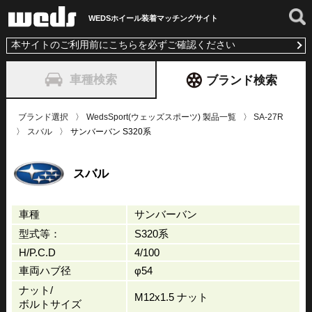
WEDSホイール装着
マッチングサイト
本サイトのご利用前にこちらを必ずご確認ください
車種検索
ブランド検索
ブランド選択
WedsSport(ウェッズスポーツ) 製品一覧
SA-27R
スバル
サンバーバン S320系
スバル
車種
サンバーバン
型式等：
S320系
H/P.C.D
4/100
車両ハブ径
φ54
ナット/
M12x1.5 ナット
ボルトサイズ