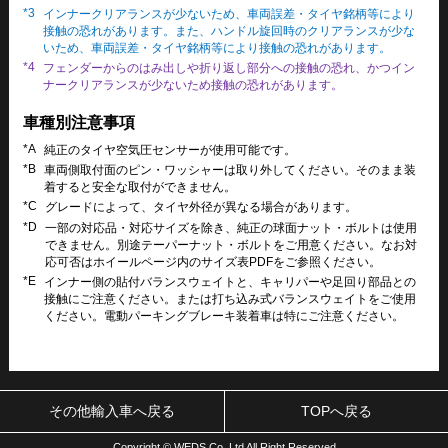
*3
インナークリアランスが少ないため、車両誤差・タイヤ銘柄等により
接触の恐れがあります。また、ハンドル旋回時のクリアランスが少な
いため、車両誤差・タイヤ銘柄等により接触の恐れがあります。
*4
フェンダーからのはみ出しや折り返し部分への接触の恐れ、かつイン
ナークリアランスが少ないため接触の恐れがあります。
車種別注意事項
*A
純正のタイヤ空気圧センサーが使用可能です。
*B
車両側取付面のピン・ワッシャーは取り外してください。そのまま装
着すると安全な取付ができません。
*C
グレードによって、タイヤ外径が異なる場合があります。
*D
一部の対応品・対応サイズを除き、純正の球面ナット・ボルトは使用
できません。別途テーパーナット・ボルトをご用意ください。なお対
応可否はホイールページ内のサイズ表PDFをご参照ください。
*E
インナー側の貼付バランスウェイトと、キャリパーや足回り部品との
接触にご注意ください。または打ち込み式バランスウェイトをご使用
ください。電動パーキングブレーキ装着車は特にご注意ください。
その他輸入車へ戻る
TOPへ戻る
Copyright © WEDS Co.,Ltd All Right Reserved