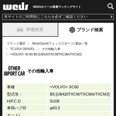
WEDSホイール装着
マッチングサイト
本サイトのご利用前にこちらを必ずご確認ください
車種検索
ブランド検索
ブランド選択
WedsSport(ウェッズスポーツ) 製品一覧
TC105X GRAVEL
その他輸入車
<VOLVO> XC60 B5 [UB420TXCM/TXCMA/TXCM2]
その他輸入車
車種
<VOLVO> XC60
型式等：
B5 [UB420TXCM/TXCMA/TXCM2]
H/P.C.D
5/108
車両ハブ径
φ63.3
ナット/