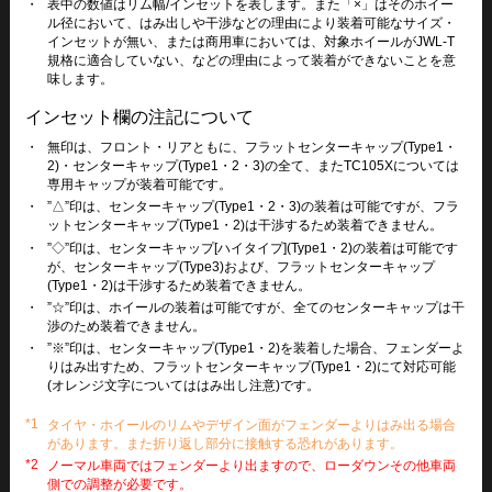
・
表中の数値はリム幅/インセットを表します。また「×」はそのホイー
ル径において、はみ出しや干渉などの理由により装着可能なサイズ・
インセットが無い、または商用車においては、対象ホイールがJWL-T
規格に適合していない、などの理由によって装着ができないことを意
味します。
インセット欄の注記について
・
無印は、フロント・リアともに、フラットセンターキャップ(Type1・
2)・センターキャップ(Type1・2・3)の全て、またTC105Xについては
専用キャップが装着可能です。
・
”△”印は、センターキャップ(Type1・2・3)の装着は可能ですが、フラ
ットセンターキャップ(Type1・2)は干渉するため装着できません。
・
”◇”印は、センターキャップ[ハイタイプ](Type1・2)の装着は可能です
が、センターキャップ(Type3)および、フラットセンターキャップ
(Type1・2)は干渉するため装着できません。
・
”☆”印は、ホイールの装着は可能ですが、全てのセンターキャップは干
渉のため装着できません。
・
”※”印は、センターキャップ(Type1・2)を装着した場合、フェンダーよ
りはみ出すため、フラットセンターキャップ(Type1・2)にて対応可能
(オレンジ文字についてははみ出し注意)です。
*1
タイヤ・ホイールのリムやデザイン面がフェンダーよりはみ出る場合
があります。また折り返し部分に接触する恐れがあります。
*2
ノーマル車両ではフェンダーより出ますので、ローダウンその他車両
側での調整が必要です。