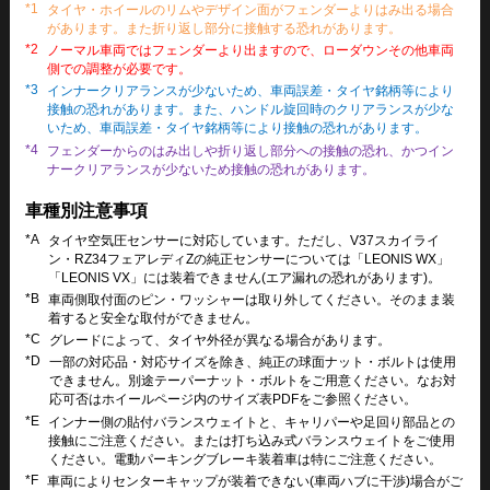
*1
タイヤ・ホイールのリムやデザイン面がフェンダーよりはみ出る場合
があります。また折り返し部分に接触する恐れがあります。
*2
ノーマル車両ではフェンダーより出ますので、ローダウンその他車両
側での調整が必要です。
*3
インナークリアランスが少ないため、車両誤差・タイヤ銘柄等により
接触の恐れがあります。また、ハンドル旋回時のクリアランスが少な
いため、車両誤差・タイヤ銘柄等により接触の恐れがあります。
*4
フェンダーからのはみ出しや折り返し部分への接触の恐れ、かつイン
ナークリアランスが少ないため接触の恐れがあります。
車種別注意事項
*A
タイヤ空気圧センサーに対応しています。ただし、V37スカイライ
ン・RZ34フェアレディZの純正センサーについては「LEONIS WX」
「LEONIS VX」には装着できません(エア漏れの恐れがあります)。
*B
車両側取付面のピン・ワッシャーは取り外してください。そのまま装
着すると安全な取付ができません。
*C
グレードによって、タイヤ外径が異なる場合があります。
*D
一部の対応品・対応サイズを除き、純正の球面ナット・ボルトは使用
できません。別途テーパーナット・ボルトをご用意ください。なお対
応可否はホイールページ内のサイズ表PDFをご参照ください。
*E
インナー側の貼付バランスウェイトと、キャリパーや足回り部品との
接触にご注意ください。または打ち込み式バランスウェイトをご使用
ください。電動パーキングブレーキ装着車は特にご注意ください。
*F
車両によりセンターキャップが装着できない(車両ハブに干渉)場合がご