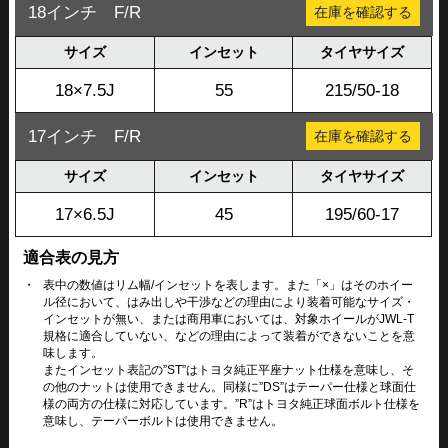
18インチ F/R
在庫を確認する
サイズ
インセット
タイヤサイズ
18×7.5J
55
215/50-18
17インチ F/R
在庫を確認する
サイズ
インセット
タイヤサイズ
17×6.5J
45
195/60-17
適合表の見方
・
表中の数値はリム幅/インセットを表します。また「×」はそのホイー
ル径において、はみ出しや干渉などの理由により装着可能なサイズ・
インセットが無い、または商用車においては、対象ホイールがJWL-T
規格に適合していない、などの理由によって装着ができないことを意
味します。
またインセット表記の”ST”はトヨタ純正平座ナット仕様を意味し、そ
の他のナットは使用できません。同様に”DS”はテーパー仕様と球面仕
様の両方の仕様に対応しています。”R”はトヨタ純正球面ボルト仕様を
意味し、テーパーボルトは使用できません。