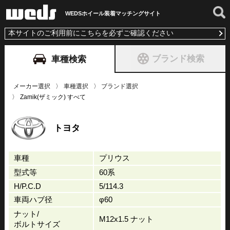
WEDSホイール装着
マッチングサイト
本サイトのご利用前にこちらを必ずご確認ください
ブランド検索
車種検索
メーカー選択
車種選択
ブランド選択
Zamik(ザミック) すべて
トヨタ
車種
プリウス
型式等
60系
H/P.C.D
5/114.3
車両ハブ径
φ60
ナット/
M12x1.5 ナット
ボルトサイズ