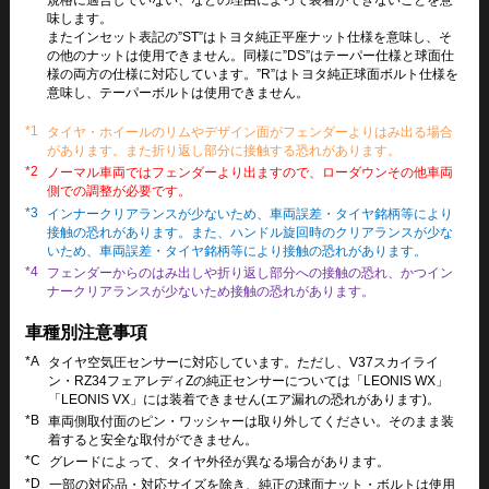
規格に適合していない、などの理由によって装着ができないことを意
味します。
またインセット表記の”ST”はトヨタ純正平座ナット仕様を意味し、そ
の他のナットは使用できません。同様に”DS”はテーパー仕様と球面仕
様の両方の仕様に対応しています。”R”はトヨタ純正球面ボルト仕様を
意味し、テーパーボルトは使用できません。
*1
タイヤ・ホイールのリムやデザイン面がフェンダーよりはみ出る場合
があります。また折り返し部分に接触する恐れがあります。
*2
ノーマル車両ではフェンダーより出ますので、ローダウンその他車両
側での調整が必要です。
*3
インナークリアランスが少ないため、車両誤差・タイヤ銘柄等により
接触の恐れがあります。また、ハンドル旋回時のクリアランスが少な
いため、車両誤差・タイヤ銘柄等により接触の恐れがあります。
*4
フェンダーからのはみ出しや折り返し部分への接触の恐れ、かつイン
ナークリアランスが少ないため接触の恐れがあります。
車種別注意事項
*A
タイヤ空気圧センサーに対応しています。ただし、V37スカイライ
ン・RZ34フェアレディZの純正センサーについては「LEONIS WX」
「LEONIS VX」には装着できません(エア漏れの恐れがあります)。
*B
車両側取付面のピン・ワッシャーは取り外してください。そのまま装
着すると安全な取付ができません。
*C
グレードによって、タイヤ外径が異なる場合があります。
*D
一部の対応品・対応サイズを除き、純正の球面ナット・ボルトは使用