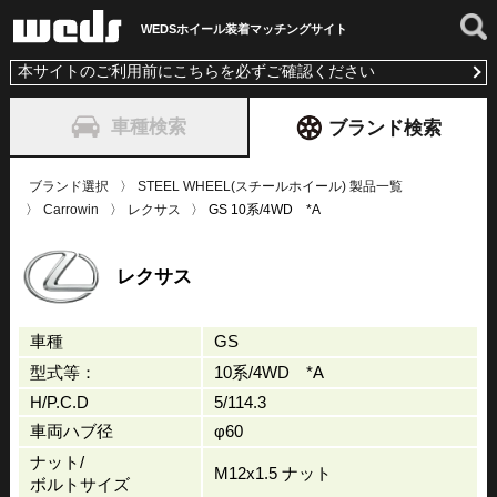
WEDSホイール装着
マッチングサイト
本サイトのご利用前にこちらを必ずご確認ください
車種検索
ブランド検索
ブランド選択
STEEL WHEEL(スチールホイール) 製品一覧
Carrowin
レクサス
GS 10系/4WD *A
レクサス
車種
GS
型式等：
10系/4WD *A
H/P.C.D
5/114.3
車両ハブ径
φ60
ナット/
M12x1.5 ナット
ボルトサイズ