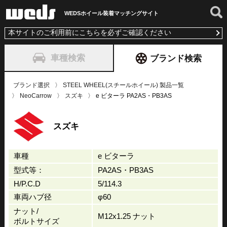
WEDSホイール装着
マッチングサイト
本サイトのご利用前にこちらを必ずご確認ください
車種検索
ブランド検索
ブランド選択
STEEL WHEEL(スチールホイール) 製品一覧
NeoCarrow
スズキ
e ビターラ PA2AS・PB3AS
スズキ
車種
e ビターラ
型式等：
PA2AS・PB3AS
H/P.C.D
5/114.3
車両ハブ径
φ60
ナット/
M12x1.25 ナット
ボルトサイズ