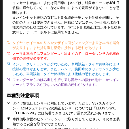
インセットが無い、または商用車においては、対象ホイールがJWL-T
規格に適合していない、などの理由によって装着ができないことを意
味します。
またインセット表記の”ST”はトヨタ純正平座ナット仕様を意味し、そ
の他のナットは使用できません。同様に”DS”はテーパー仕様と球面仕
様の両方の仕様に対応しています。”R”はトヨタ純正球面ボルト仕様を
意味し、テーパーボルトは使用できません。
*1
タイヤ・ホイールのリムやデザイン面がフェンダーよりはみ出る場合
があります。また折り返し部分に接触する恐れがあります。
*2
ノーマル車両ではフェンダーより出ますので、ローダウンその他車両
側での調整が必要です。
*3
インナークリアランスが少ないため、車両誤差・タイヤ銘柄等により
接触の恐れがあります。また、ハンドル旋回時のクリアランスが少な
いため、車両誤差・タイヤ銘柄等により接触の恐れがあります。
*4
フェンダーからのはみ出しや折り返し部分への接触の恐れ、かつイン
ナークリアランスが少ないため接触の恐れがあります。
車種別注意事項
*A
タイヤ空気圧センサーに対応しています。ただし、V37スカイライ
ン・RZ34フェアレディZの純正センサーについては「LEONIS WX」
「LEONIS VX」には装着できません(エア漏れの恐れがあります)。
*B
車両側取付面のピン・ワッシャーは取り外してください。そのまま装
着すると安全な取付ができません。