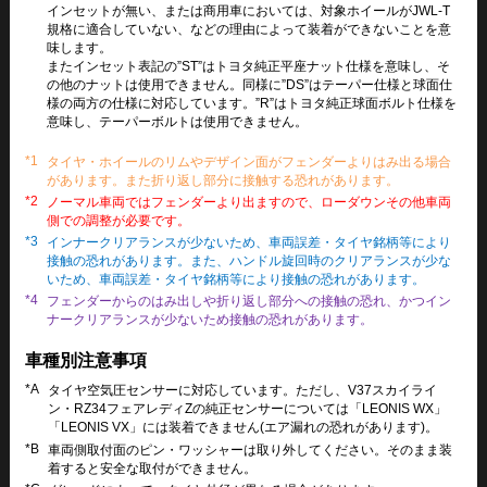
インセットが無い、または商用車においては、対象ホイールがJWL-T
規格に適合していない、などの理由によって装着ができないことを意
味します。
またインセット表記の”ST”はトヨタ純正平座ナット仕様を意味し、そ
の他のナットは使用できません。同様に”DS”はテーパー仕様と球面仕
様の両方の仕様に対応しています。”R”はトヨタ純正球面ボルト仕様を
意味し、テーパーボルトは使用できません。
*1
タイヤ・ホイールのリムやデザイン面がフェンダーよりはみ出る場合
があります。また折り返し部分に接触する恐れがあります。
*2
ノーマル車両ではフェンダーより出ますので、ローダウンその他車両
側での調整が必要です。
*3
インナークリアランスが少ないため、車両誤差・タイヤ銘柄等により
接触の恐れがあります。また、ハンドル旋回時のクリアランスが少な
いため、車両誤差・タイヤ銘柄等により接触の恐れがあります。
*4
フェンダーからのはみ出しや折り返し部分への接触の恐れ、かつイン
ナークリアランスが少ないため接触の恐れがあります。
車種別注意事項
*A
タイヤ空気圧センサーに対応しています。ただし、V37スカイライ
ン・RZ34フェアレディZの純正センサーについては「LEONIS WX」
「LEONIS VX」には装着できません(エア漏れの恐れがあります)。
*B
車両側取付面のピン・ワッシャーは取り外してください。そのまま装
着すると安全な取付ができません。