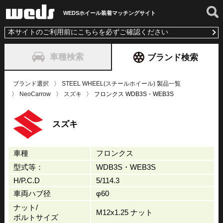
WEDSホイール装着
マッチングサイト
本サイトのご利用前にこちらを必ずご確認ください
車種検索
ブランド検索
ブランド選択
STEEL WHEEL(スチールホイール) 製品一覧
NeoCarrow
スズキ
フロンクス WDB3S・WEB3S
スズキ
車種
フロンクス
型式等：
WDB3S・WEB3S
H/P.C.D
5/114.3
車両ハブ径
φ60
ナット/
M12x1.25 ナット
ボルトサイズ