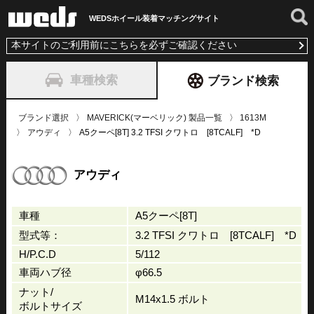
WEDSホイール装着
マッチングサイト
本サイトのご利用前にこちらを必ずご確認ください
車種検索
ブランド検索
ブランド選択
MAVERICK(マーベリック) 製品一覧
1613M
アウディ
A5クーペ[8T] 3.2 TFSI クワトロ [8TCALF] *D
アウディ
車種
A5クーペ[8T]
型式等：
3.2 TFSI クワトロ [8TCALF] *D
H/P.C.D
5/112
車両ハブ径
φ66.5
ナット/
M14x1.5 ボルト
ボルトサイズ