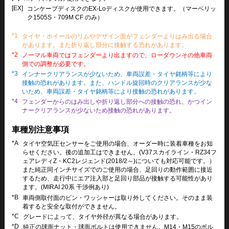
[EX]
コンケーブディスクのEX-Loディスクが使用できます。（マーベリッ
ク1505S・709M CF のみ）
*1
タイヤ・ホイールのリムやデザイン面がフェンダーよりはみ出る場合
があります。また折り返し部分に接触する恐れがあります。
*2
ノーマル車両ではフェンダーより出ますので、ローダウンその他車両
側での調整が必要です。
*3
インナークリアランスが少ないため、車両誤差・タイヤ銘柄等により
接触の恐れがあります。また、ハンドル旋回時のクリアランスが少な
いため、車両誤差・タイヤ銘柄等により接触の恐れがあります。
*4
フェンダーからのはみ出しや折り返し部分への接触の恐れ、かつイン
ナークリアランスが少ないため接触の恐れがあります。
車種別注意事項
*A
タイヤ空気圧センサーをご使用の場合、オーダー時に装着車種をお知
らせください。後の追加工はできません。(V37スカイライン・RZ34フ
ェアレディZ・KC2レジェンド(2018/2～)についても対応可能です。）
また純正同インチサイズでのご使用の場合、足回りの動作範囲に接近
するため、走行中にエア注入部と足回り部品が接触する可能性があり
ます。(MIRAI 20系 干渉例あり)
*B
車両側取付面のピン・ワッシャーは取り外してください。そのまま装
着すると安全な取付ができません。
*C
グレードによって、タイヤ外径が異なる場合があります。
*D
純正の球面ナット・球面ボルトは使用できません。M14・M15のボル